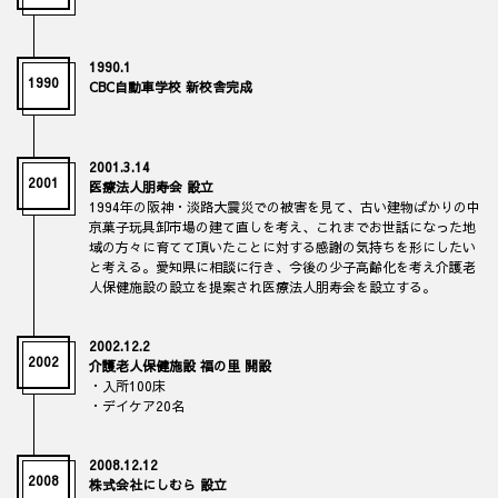
1990.1
1990
CBC自動車学校 新校舎完成
2001.3.14
2001
医療法人朋寿会 設立
1994年の阪神・淡路大震災での被害を見て、古い建物ばかりの中
京菓子玩具卸市場の建て直しを考え、これまでお世話になった地
域の方々に育てて頂いたことに対する感謝の気持ちを形にしたい
と考える。愛知県に相談に行き、今後の少子高齢化を考え介護老
人保健施設の設立を提案され医療法人朋寿会を設立する。
2002.12.2
2002
介護老人保健施設 福の里 開設
・入所100床
・デイケア20名
2008.12.12
2008
株式会社にしむら 設立