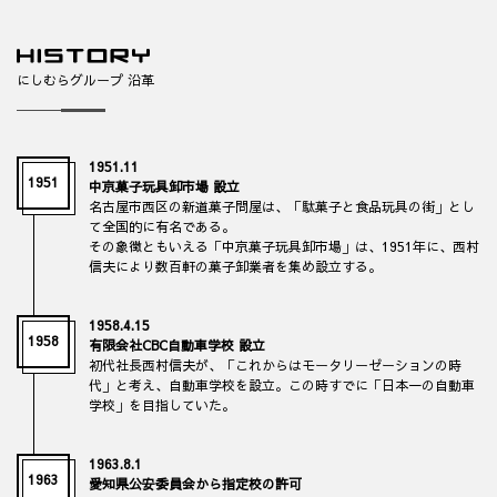
にしむらグループ 沿革
1951.11
1951
中京菓子玩具卸市場 設立
名古屋市西区の新道菓子問屋は、「駄菓子と食品玩具の街」とし
て全国的に有名である。
その象徴ともいえる「中京菓子玩具卸市場」は、1951年に、西村
信夫により数百軒の菓子卸業者を集め設立する。
1958.4.15
1958
有限会社CBC自動車学校 設立
初代社長西村信夫が、「これからはモータリーゼーションの時
代」と考え、自動車学校を設立。この時すでに「日本一の自動車
学校」を目指していた。
1963.8.1
1963
愛知県公安委員会から指定校の許可