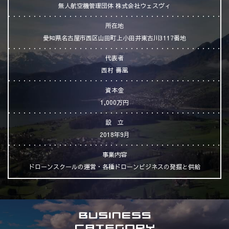
無人航空機管理団体 株式会社ウェスヴィ
所在地
愛知県名古屋市西区山田町上小田井東古川3117番地
代表者
西村 壽凰
資本金
1,000万円
設 立
2018年9月
事業内容
ドローンスクールの運営・各種ドローンビジネスの発掘と供給